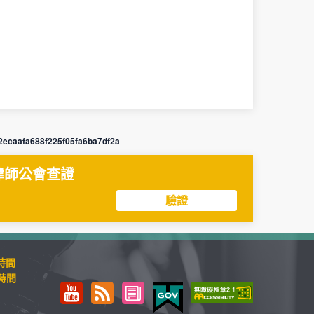
ecaafa688f225f05fa6ba7df2a
律師公會查證
驗證
時間
時間