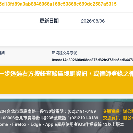
55d13fd89a3ab8846066a168c53868c699dc2587a5315
更新日期
2026/08/06
日期
區塊鏈交易序號
0xcdd14a892608c08ed376d82fe373bb5cd64472
一步透過右方按鈕查驗區塊鏈資訊，或律師登錄之
04台北市重慶南路一段130號電話：(02)2191-0189
交通資訊
辦公
0006台北市貴陽街1段235號電話：(02)2191-0189
交通資訊
辦公
me、Firefox、Edge、Apple產品使用者iOS作業系統 13以上版本